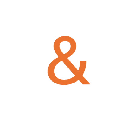
GENEL GÜMRÜK VE DI
DANIŞMANLIĞI
Gümrük ve dış ticaret işlemlerinizde karşılaşabileceği
sunuyoruz. Operasyonlarınızın yasalara ve uluslarara
sağlıyoruz. Gümrük tarifelerinin tespiti ve analizi, e
gümrük rejimleri gibi mevzuat derinliği fazla ve uzm
sağlıyoruz.